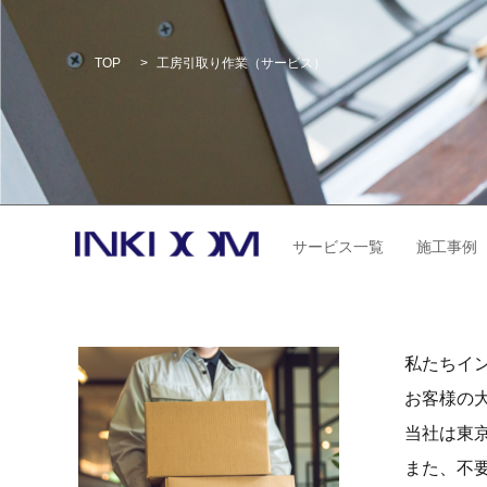
TOP
>
工房引取り作業（サービス）
サービス一覧
施工事例
私たちイ
お客様の
当社は東
また、不